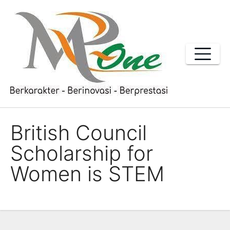
Skip
to
content
British Council
Scholarship for
Women is STEM