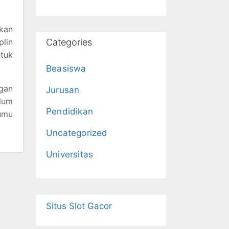
akan
plin
Categories
tuk
Beasiswa
gan
Jurusan
lum
Pendidikan
tumu
Uncategorized
Universitas
Situs Slot Gacor