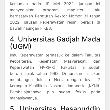
Kemudian pada 19 Mei 2022, jurusan ini
menyediakan program magister. Lalu
berdasarkan Peraturan Rektor Nomor 31 tahun
2022, jurusan keperawatan resmi berada di
bawah naungan FIKES.
4. Universitas Gadjah Mada
(UGM)
Ilmu Keperawatan termasuk ke dalam Fakultas
Kedokteran, Kesehatan Masyarakat, dan
Keperawatan (FK-KMK). Fakultas ini sudah
berdiri sejak tahun 1988. Di jurusan ini akan
membangun lulusan Ners dengan level 7
Kerangka Kualifikasi Nasional Indonesia (KKNI).
Pembelajarannya pun sudah fokus pada
mahasiswanya.
5. Universitas Hasanuddin