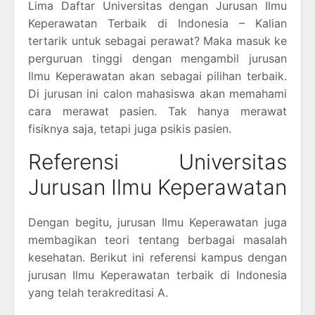
Lima Daftar Universitas dengan Jurusan Ilmu
Keperawatan Terbaik di Indonesia – Kalian
tertarik untuk sebagai perawat? Maka masuk ke
perguruan tinggi dengan mengambil jurusan
Ilmu Keperawatan akan sebagai pilihan terbaik.
Di jurusan ini calon mahasiswa akan memahami
cara merawat pasien. Tak hanya merawat
fisiknya saja, tetapi juga psikis pasien.
Referensi Universitas
Jurusan Ilmu Keperawatan
Dengan begitu, jurusan Ilmu Keperawatan juga
membagikan teori tentang berbagai masalah
kesehatan. Berikut ini referensi kampus dengan
jurusan Ilmu Keperawatan terbaik di Indonesia
yang telah terakreditasi A.