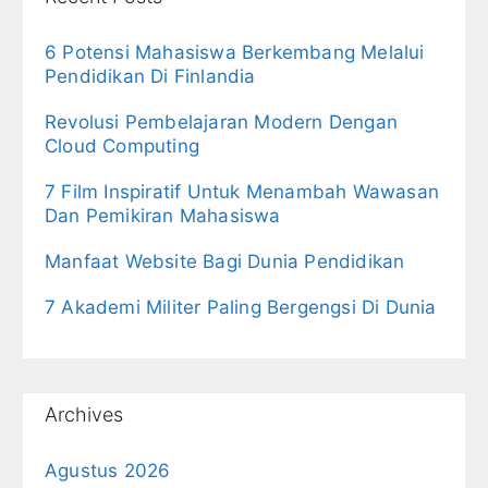
6 Potensi Mahasiswa Berkembang Melalui
Pendidikan Di Finlandia
Revolusi Pembelajaran Modern Dengan
Cloud Computing
7 Film Inspiratif Untuk Menambah Wawasan
Dan Pemikiran Mahasiswa
Manfaat Website Bagi Dunia Pendidikan
7 Akademi Militer Paling Bergengsi Di Dunia
Archives
Agustus 2026