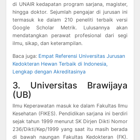
di UNAIR kedapatan program sarjana, magister,
hingga doktor. Sejumlah pengajar di jurusan ini
termasuk ke dalam 210 peneliti terbaik versi
Google Scholar Metrik. Lulusannya akan
mendatangkan perawat profesional dari segi
ilmu, sikap, dan keterampilan.
Baca juga:
Empat Referensi Universitas Jurusan
Kedokteran Hewan Terbaik di Indonesia,
Lengkap dengan Akreditasinya
3. Universitas Brawijaya
(UB)
Ilmu Keperawatan masuk ke dalam Fakultas Ilmu
Kesehatan (FIKES). Pendidikan sarjana ini berdiri
sejak tahun 1999 menurut SK Dirjen Dikti Nomor
236/Dikti/Kep/1999 yang saat itu masih berada
di bawah naungan Fakultas Kedokteran (FK).