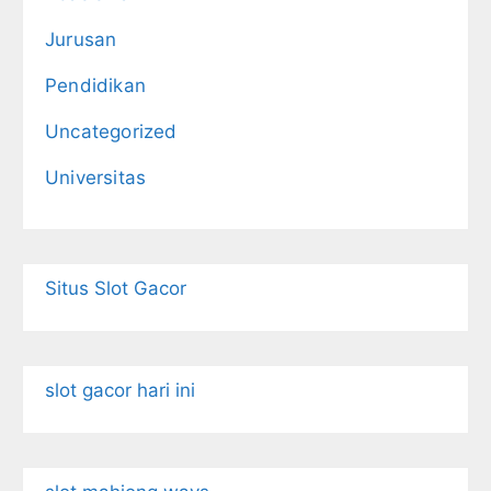
Jurusan
Pendidikan
Uncategorized
Universitas
Situs Slot Gacor
slot gacor hari ini