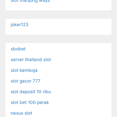
slot mahjong ways
joker123
sbobet
server thailand slot
slot kamboja
slot gacor 777
slot deposit 10 ribu
slot bet 100 perak
nexus slot