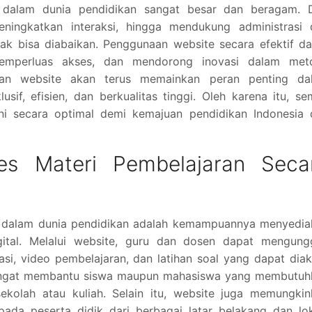
e dalam dunia pendidikan sangat besar dan beragam. D
eningkatkan interaksi, hingga mendukung administrasi 
dak bisa diabaikan. Penggunaan website secara efektif d
 memperluas akses, dan mendorong inovasi dalam met
ran website akan terus memainkan peran penting da
sif, efisien, dan berkualitas tinggi. Oleh karena itu, s
ni secara optimal demi kemajuan pendidikan Indonesia 
es Materi Pembelajaran Seca
e dalam dunia pendidikan adalah kemampuannya menyedia
gital. Melalui website, guru dan dosen dapat mengung
asi, video pembelajaran, dan latihan soal yang dapat dia
 sangat membantu siswa maupun mahasiswa yang membutuh
ekolah atau kuliah. Selain itu, website juga memungkin
pada peserta didik dari berbagai latar belakang dan lo