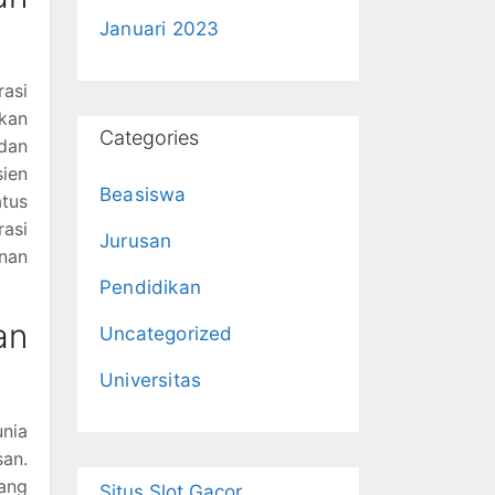
Januari 2023
asi
kan
Categories
dan
sien
Beasiswa
tus
rasi
Jurusan
nan
Pendidikan
an
Uncategorized
Universitas
nia
an.
yang
Situs Slot Gacor