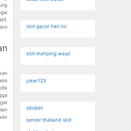
kung
gai
tif.
slot gacor hari ini
akin
an
slot mahjong ways
kan
asis
joker123
idik
gga
gat
sbobet
lain
isir
server thailand slot